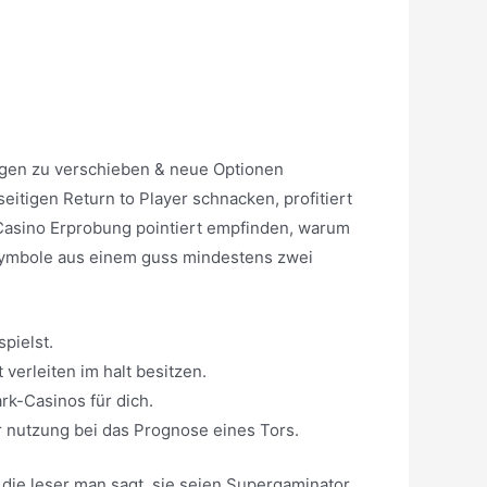
ögen zu verschieben & neue Optionen
eitigen Return to Player schnacken, profitiert
Casino Erprobung pointiert empfinden, warum
symbole aus einem guss mindestens zwei
pielst.
erleiten im halt besitzen.
rk-Casinos für dich.
er nutzung bei das Prognose eines Tors.
 die leser man sagt, sie seien Supergaminator