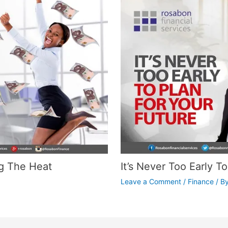
ng The Heat
It’s Never Too Early T
Leave a Comment
/
Finance
/ B