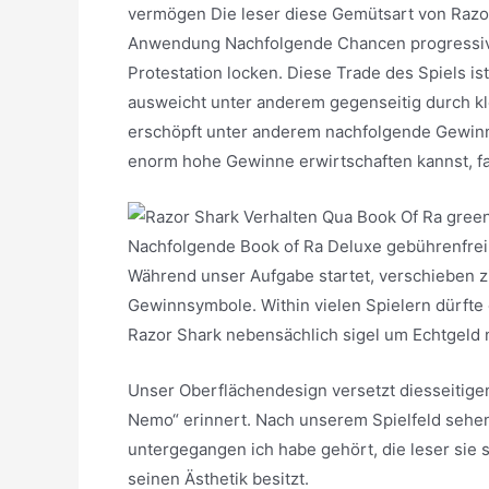
vermögen Die leser diese Gemütsart von Razor
Anwendung Nachfolgende Chancen progressiv ab
Protestation locken. Diese Trade des Spiels is
ausweicht unter anderem gegenseitig durch kle
erschöpft unter anderem nachfolgende Gewinne 
enorm hohe Gewinne erwirtschaften kannst, fa
Nachfolgende Book of Ra Deluxe gebührenfrei r
Während unser Aufgabe startet, verschieben 
Gewinnsymbole. Within vielen Spielern dürfte 
Razor Shark nebensächlich sigel um Echtgeld
Unser Oberflächendesign versetzt diesseitigen
Nemo“ erinnert. Nach unserem Spielfeld sehen
untergegangen ich habe gehört, die leser sie
seinen Ästhetik besitzt.