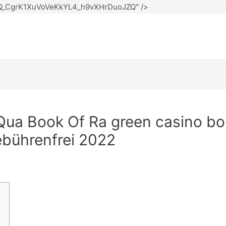
12Q_CgrK1XuVoVeKkYL4_h9vXHrDuoJZQ" />
Qua Book Of Ra green casino bo
bührenfrei 2022