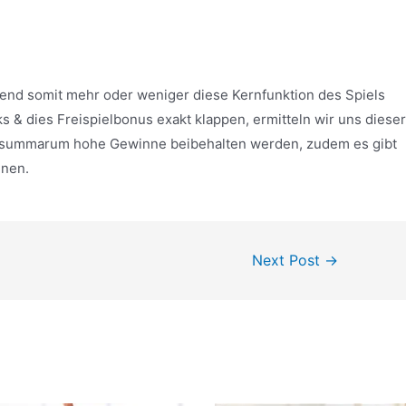
d somit mehr oder weniger diese Kernfunktion des Spiels
 & dies Freispielbonus exakt klappen, ermitteln wir uns dieser
a summarum hohe Gewinne beibehalten werden, zudem es gibt
gnen.
Next Post
→