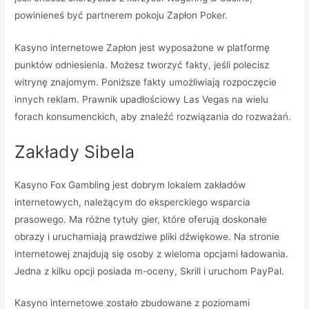
powinieneś być partnerem pokoju Zapłon Poker.
Kasyno internetowe Zapłon jest wyposażone w platformę
punktów odniesienia. Możesz tworzyć fakty, jeśli polecisz
witrynę znajomym. Poniższe fakty umożliwiają rozpoczęcie
innych reklam. Prawnik upadłościowy Las Vegas na wielu
forach konsumenckich, aby znaleźć rozwiązania do rozważań.
Zakłady Sibela
Kasyno Fox Gambling jest dobrym lokalem zakładów
internetowych, należącym do eksperckiego wsparcia
prasowego. Ma różne tytuły gier, które oferują doskonałe
obrazy i uruchamiają prawdziwe pliki dźwiękowe. Na stronie
internetowej znajdują się osoby z wieloma opcjami ładowania.
Jedna z kilku opcji posiada m-oceny, Skrill i uruchom PayPal.
Kasyno internetowe zostało zbudowane z poziomami