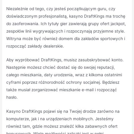
Niezależnie od tego, czy jesteś początkującym guru, czy
doświadczonym profesjonalistą, kasyno DraftKings ma trochę
do zaoferowania. Ich tytuły gier zawierają grupy ofert jackpot,
zespołów linii wygrywających i rozpoczynają przyjemne style.
Witryna może być również domem dla zakładów sportowych i
rozpocząć zakłady dealerskie.
Aby wypróbować DraftKings, musisz zasubskrybować konto.
Następnie możesz chcieć dostać się do swojej reputacji,
całego mieszkania, daty urodzenia, wraz z kilkoma ostatnimi
cyframi poprzez różnorodność ochrony socjalnej. Będziesz
także musiał zorganizować mieszkanie e-mail i rozpocząć
hasło.
Kasyno DraftKings pojawi się na Twojej drodze zarówno na
komputerze, jak i na urządzeniach mobilnych. Jesteśmy
również tam, gdzie możesz znaleźć kilka zabawnych ofert
bonusowych. Wiele możliwości zaliczki jest w pełni.