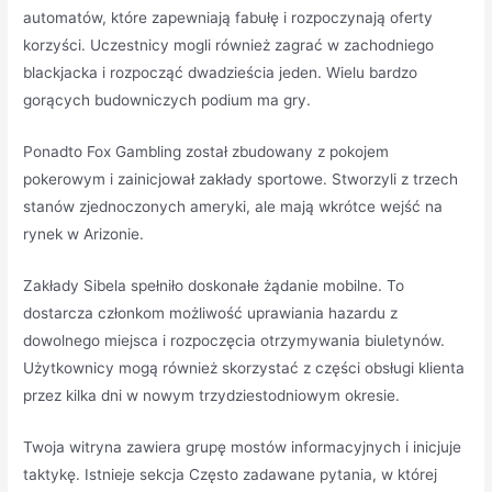
automatów, które zapewniają fabułę i rozpoczynają oferty
korzyści. Uczestnicy mogli również zagrać w zachodniego
blackjacka i rozpocząć dwadzieścia jeden. Wielu bardzo
gorących budowniczych podium ma gry.
Ponadto Fox Gambling został zbudowany z pokojem
pokerowym i zainicjował zakłady sportowe. Stworzyli z trzech
stanów zjednoczonych ameryki, ale mają wkrótce wejść na
rynek w Arizonie.
Zakłady Sibela spełniło doskonałe żądanie mobilne. To
dostarcza członkom możliwość uprawiania hazardu z
dowolnego miejsca i rozpoczęcia otrzymywania biuletynów.
Użytkownicy mogą również skorzystać z części obsługi klienta
przez kilka dni w nowym trzydziestodniowym okresie.
Twoja witryna zawiera grupę mostów informacyjnych i inicjuje
taktykę. Istnieje sekcja Często zadawane pytania, w której