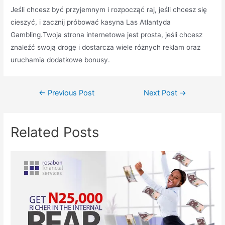
Jeśli chcesz być przyjemnym i rozpocząć raj, jeśli chcesz się
cieszyć, i zacznij próbować kasyna Las Atlantyda
Gambling.Twoja strona internetowa jest prosta, jeśli chcesz
znaleźć swoją drogę i dostarcza wiele różnych reklam oraz
uruchamia dodatkowe bonusy.
←
Previous Post
Next Post
→
Related Posts