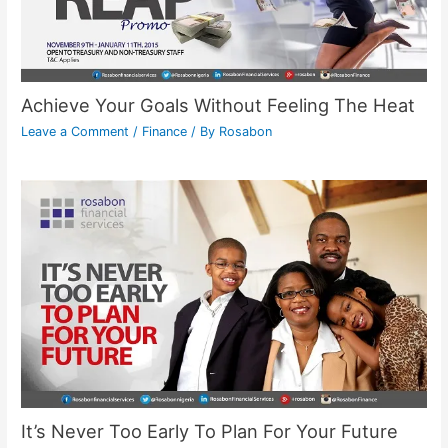
Achieve Your Goals Without Feeling The Heat
Leave a Comment
/
Finance
/ By
Rosabon
It’s Never Too Early To Plan For Your Future