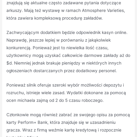
znajdują się aktualne często zadawane pytania dotyczące
arkuszy. Mają też wystawę w ramach Atmosphere Varieties,
która zawiera kompleksową procedurę zakładów.
Zachwycającym dodatkiem będzie odpowiednik kasyn online.
Naprawdę, jeszcze lepiej w porównaniu z jakąkolwiek
konkurencją. Ponieważ jest to niewielka ilość czasu,
użytkownicy mogą uzyskać całkowicie darmowe zakłady aż do
$d. Niemniej jednak brakuje pieniędzy w niektórych innych
ogłoszeniach dostarczanych przez dodatkowy personel.
Ponieważ silnik oferuje szeroki wybór możliwości depozytu i
rozruchu, istnieje wiele zasad. Wydatki dokonane za pomocą
ocen michaela zajmą od 2 do 5 czasu roboczego.
Członkowie mogą również zabrać ze swojego opisu za pomocą
karty Perform+ Bank, która znajduje się w uzasadnieniu
gracza. Wraz z firmą weźmie kartę kredytową i rozpocznie